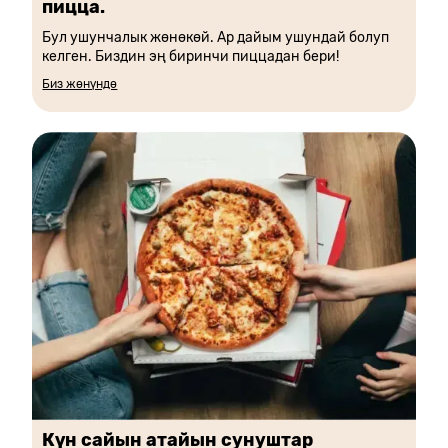
пицца.
Бул ушунчалык жөнөкөй. Ар дайым ушундай болуп
келген. Биздин эң биринчи пиццадан бери!
Биз жөнүндө
Күн сайын атайын сунуштар