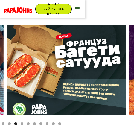
АЗЫР
БУЙРУТМА
БЕРҮҮ
Slide 4 of 10.