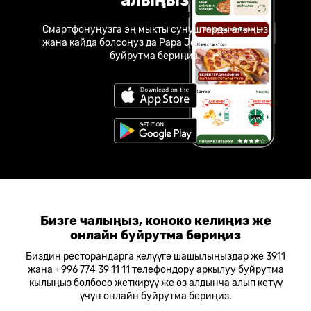
Смартфонуңузга эң мыкты сунуштарды алыңыз
жана кайда болсоңуз да Papa Johns пиццасына
буйрутма бериңиз.
Бизге чалыңыз, коноко келиңиз же
онлайн буйрутма бериңиз
Биздин ресторандарга келүүгө шашылыңыздар же 3911
жана +996 774 39 11 11 телефондору аркылуу буйрутма
кылыңыз болбосо жеткирүү же өз алдынча алып кетүү
үчүн онлайн буйрутма бериңиз.