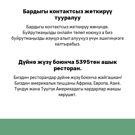
Бардыгы контактсыз жеткирүү
тууралуу
Бардыгы контактсыз жеткирүү жөнүндө.
Буйрутмаңызды онлайн төлөп коюңуз а биз
буйрутмаңызды өзүңүз алып алууңуз үчүн эшигиңизге
калтырабыз.
Дүйнө жүзү боюнча 5395тен ашык
ресторан.
Биздин ресторандар дүйнө жүзү боюнча жайгашкан!
Биздин америкалык пиццаны Африка, Европа, Азия,
Түндүк жана Түштүк Америкадагы кардарлар жакшы
көрүшөт.