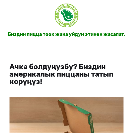
Биздин пицца тоок жана уйдун этинен жасалат.
Ачка болдуңузбу? Биздин
америкалык пиццаны татып
көрүңүз!