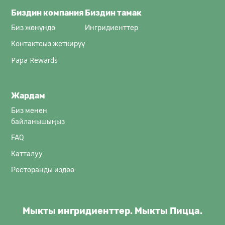
Биздин компания
Биздин тамак
Биз жөнүндө
Ингридиенттер
Контактсыз жеткирүү
Papa Rewards
Жардам
Биз менен
байланышыңыз
FAQ
Катталуу
Ресторанды издөө
Мыкты ингридиенттер. Мыкты Пицца.