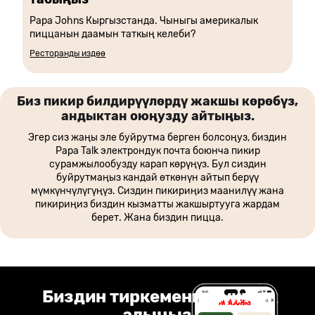
Papa Johns Кыргызстанда. Чыныгы америкалык
пиццанын даамын таткың келеби?
Ресторанды издөө
Биз пикир билдирүүлөрдү жакшы көрөбүз,
андыктан оюңузду айтыңыз.
Эгер сиз жаңы эле буйрутма берген болсоңуз, биздин
Papa Talk электрондук почта боюнча пикир
сурамжылообузду карап көрүңүз. Бул сиздин
буйрутмаңыз кандай өткөнүн айтып берүү
мүмкүнчүлүгүңүз. Сиздин пикириңиз маанилүү жана
пикириңиз биздин кызматты жакшыртууга жардам
берет. Жана биздин пицца.
Биздин тиркемени жүктөп
алыңыз