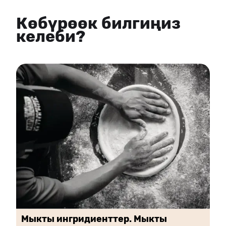
Көбүрөөк билгиңиз
келеби?
Мыкты ингридиенттер. Мыкты