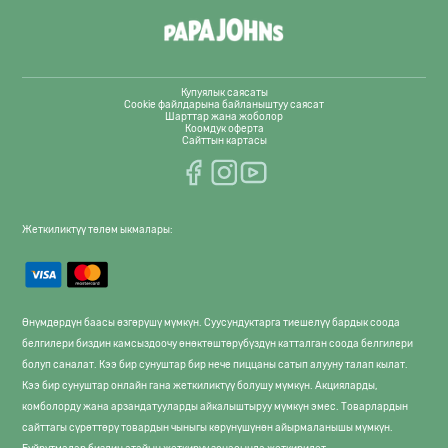
Купуялык саясаты
Cookie файлдарына байланыштуу саясат
Шарттар жана жоболор
Коомдук оферта
Сайттын картасы
Жеткиликтүү төлөм ыкмалары:
Өнүмдөрдүн баасы өзгөрүшү мүмкүн. Суусундуктарга тиешелүү бардык соода
белгилери биздин камсыздоочу өнөктөштөрүбүздүн катталган соода белгилери
болуп саналат. Кээ бир сунуштар бир нече пиццаны сатып алууну талап кылат.
Кээ бир сунуштар онлайн гана жеткиликтүү болушу мүмкүн. Акцияларды,
комболорду жана арзандатууларды айкалыштыруу мүмкүн эмес. Товарлардын
сайттагы сүрөттөрү товардын чыныгы көрүнүшүнөн айырмаланышы мүмкүн.