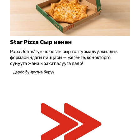
Star Pizza Сыр менен
Papa Johns’тун чоюлган сыр толтурмалуу, жылдыз
формасындагы пиццасы — жегенге, конокторго
сунууга жана ырахат алууга даяр!
Дароо буйрутма берүү