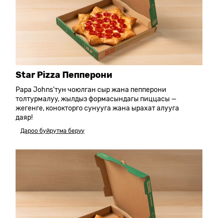
Star Pizza Пепперони
Papa Johns’тун чоюлган сыр жана пепперони
толтурмалуу, жылдыз формасындагы пиццасы —
жегенге, конокторго сунууга жана ырахат алууга
даяр!
Дароо буйрутма берүү