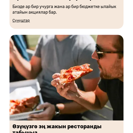
Бизде ар бир учурга жана ар бир бюджетке ылайык
атайын акциялар бар.
Сунуштар
Өзүңүзгө эң жакын ресторанды
табыңыз