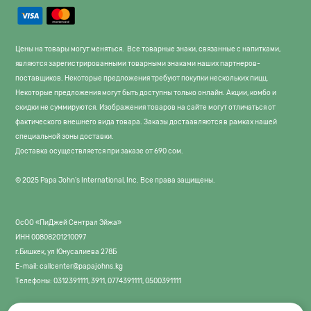
Цены на товары могут меняться. Все товарные знаки, связанные с напитками,
являются зарегистрированными товарными знаками наших партнеров-
поставщиков. Некоторые предложения требуют покупки нескольких пицц.
Некоторые предложения могут быть доступны только онлайн. Акции, комбо и
скидки не суммируются. Изображения товаров на сайте могут отличаться от
фактического внешнего вида товара. Заказы достаавляются в рамках нашей
специальной зоны доставки.
Доставка осуществляется при заказе от 690 сом.
© 2025 Papa John's International, Inc. Все права защищены.
ОсОО «ПиДжей Сентрал Эйжа»
ИНН 00808201210097
г.Бишкек, ул Юнусалиева 278Б
E-mail: callcenter@papajohns.kg
Телефоны: 0312391111, 3911, 0774391111, 0500391111